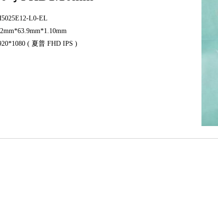
025E12-L0-EL
2mm*63.9mm*1.10mm
0*1080 ( 夏普 FHD IPS )